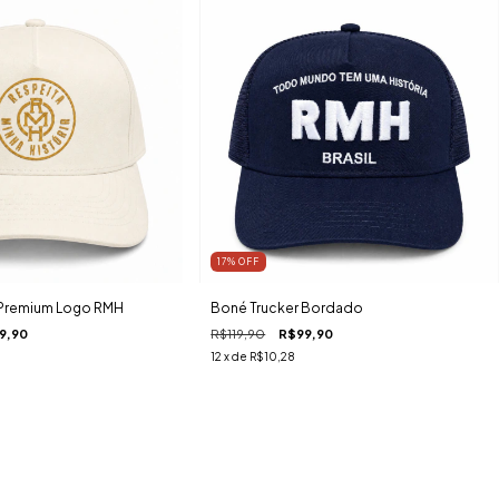
17
%
OFF
Premium Logo RMH
Boné Trucker Bordado
9,90
R$119,90
R$99,90
12
x de
R$10,28