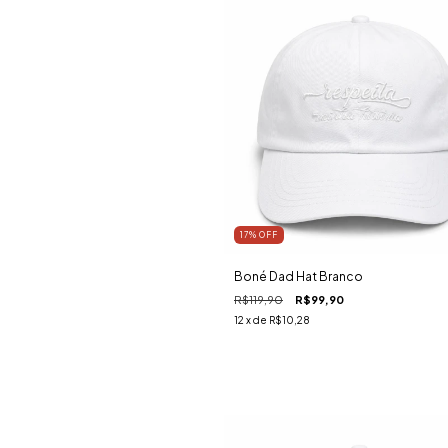
17
%
OFF
Boné Dad Hat Branco
R$119,90
R$99,90
12
x de
R$10,28