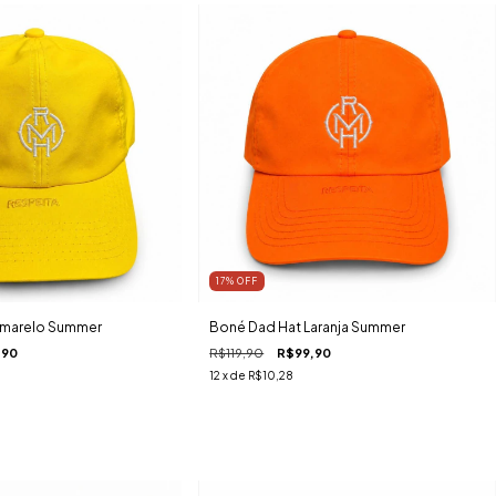
17
%
OFF
Amarelo Summer
Boné Dad Hat Laranja Summer
,90
R$119,90
R$99,90
12
x de
R$10,28