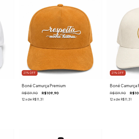
21
%
OFF
21
%
OFF
Boné Camurça Premium
Boné Camurça 
R$139,90
R$109,90
R$139,90
R$10
12
x de
R$11,31
12
x de
R$11,31