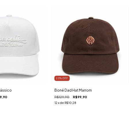
23
%
OFF
ássico
Boné Dad Hat Marrom
9,90
R$129,90
R$99,90
12
x de
R$10,28