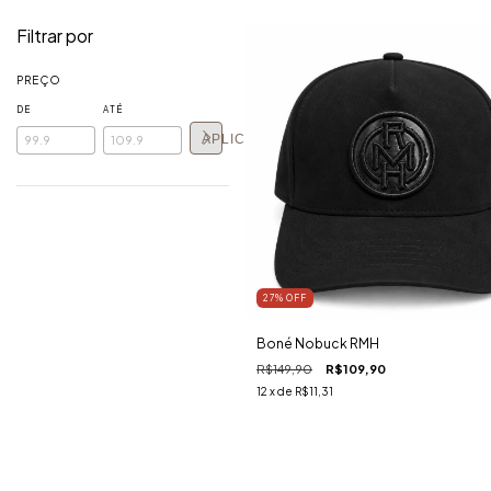
Filtrar por
PREÇO
DE
ATÉ
APLICAR
27
%
OFF
Boné Nobuck RMH
R$149,90
R$109,90
12
x de
R$11,31