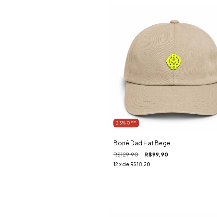
23
%
OFF
Boné Dad Hat Bege
R$129,90
R$99,90
12
x de
R$10,28