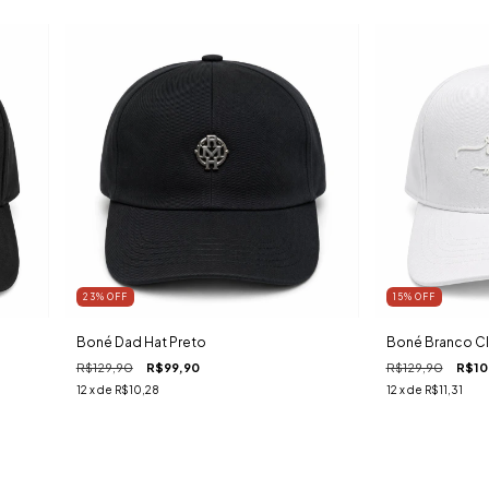
23
%
OFF
15
%
OFF
Boné Dad Hat Preto
Boné Branco Cl
R$129,90
R$99,90
R$129,90
R$10
12
x de
R$10,28
12
x de
R$11,31