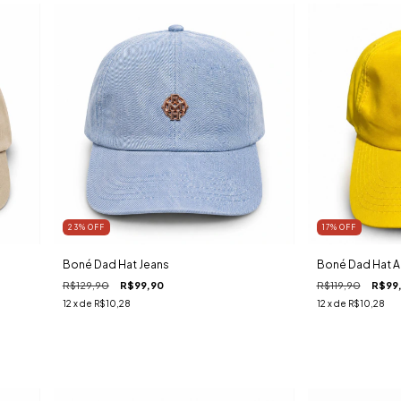
23
%
OFF
17
%
OFF
Boné Dad Hat Jeans
Boné Dad Hat 
R$129,90
R$99,90
R$119,90
R$99
12
x de
R$10,28
12
x de
R$10,28