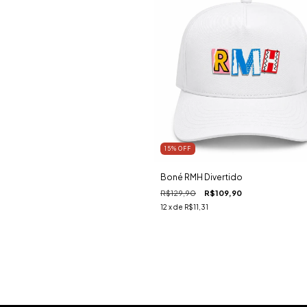
15
%
OFF
Boné RMH Divertido
R$129,90
R$109,90
12
x de
R$11,31