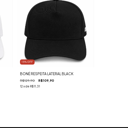
15
%
OFF
BONÉ RESPEITA LATERAL BLACK
R$129,90
R$109,90
12
x de
R$11,31