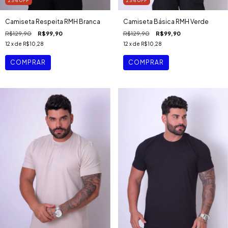
23
%
OFF
23
%
OFF
Camiseta Respeita RMH Branca
Camiseta Básica RMH Verde
R$129,90
R$99,90
R$129,90
R$99,90
12
x de
R$10,28
12
x de
R$10,28
COMPRAR
COMPRAR