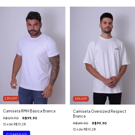
23
%
OFF
33
%
OFF
Camiseta RMH Básica Branca
Camiseta Oversized Respect
Branca
R$129,90
R$99,90
R$149,90
R$99,90
12
x de
R$10,28
12
x de
R$10,28