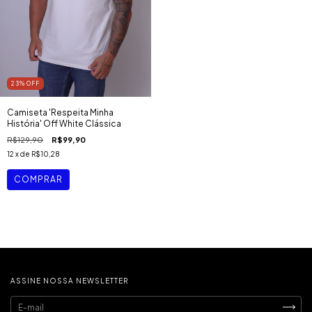
23
%
OFF
Camiseta 'Respeita Minha
História' Off White Clássica
R$129,90
R$99,90
12
x de
R$10,28
COMPRAR
ASSINE NOSSA NEWSLETTER