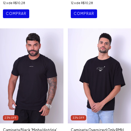
12
x de
R$10,28
12
x de
R$10,28
COMPRAR
COMPRAR
23
%
OFF
33
%
OFF
Camiseta Black 'Minha História'
Camiseta Oversized Only RMH