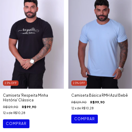
23
%
OFF
23
%
OFF
Camiseta 'Respeita Minha
Camiseta Básica RMH Azul Bebê
História' Clássica
R$129,90
R$99,90
R$129,90
R$99,90
12
x de
R$10,28
12
x de
R$10,28
COMPRAR
COMPRAR