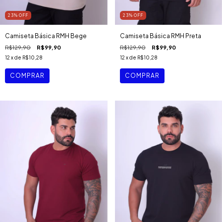
23
%
OFF
23
%
OFF
Camiseta Básica RMH Bege
Camiseta Básica RMH Preta
R$129,90
R$99,90
R$129,90
R$99,90
12
x de
R$10,28
12
x de
R$10,28
COMPRAR
COMPRAR