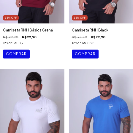
23
%
OFF
23
%
OFF
Camiseta RMH Básica Grená
Camiseta RMH Black
R$129,90
R$99,90
R$129,90
R$99,90
12
x de
R$10,28
12
x de
R$10,28
COMPRAR
COMPRAR