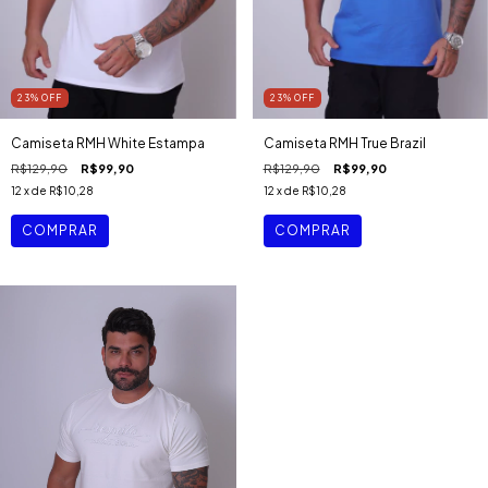
23
%
OFF
23
%
OFF
Camiseta RMH White Estampa
Camiseta RMH True Brazil
R$129,90
R$99,90
R$129,90
R$99,90
12
x de
R$10,28
12
x de
R$10,28
COMPRAR
COMPRAR