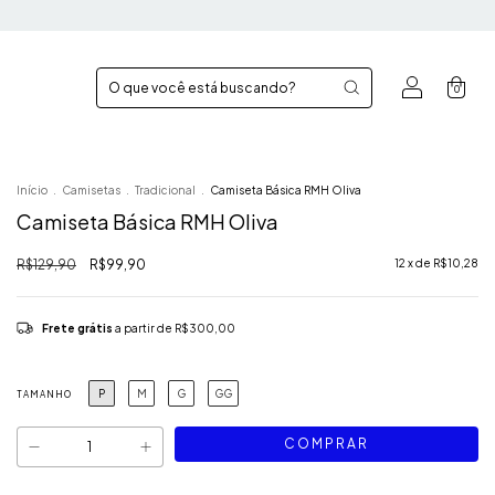
0
Início
.
Camisetas
.
Tradicional
.
Camiseta Básica RMH Oliva
Camiseta Básica RMH Oliva
R$129,90
R$99,90
12
x de
R$10,28
Frete grátis
a partir de
R$300,00
P
M
G
GG
TAMANHO