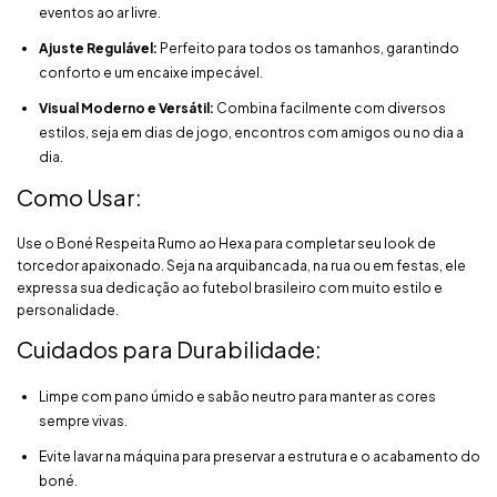
eventos ao ar livre.
Ajuste Regulável:
Perfeito para todos os tamanhos, garantindo
conforto e um encaixe impecável.
Visual Moderno e Versátil:
Combina facilmente com diversos
estilos, seja em dias de jogo, encontros com amigos ou no dia a
dia.
Como Usar:
Use o Boné Respeita Rumo ao Hexa para completar seu look de
torcedor apaixonado. Seja na arquibancada, na rua ou em festas, ele
expressa sua dedicação ao futebol brasileiro com muito estilo e
personalidade.
Cuidados para Durabilidade:
Limpe com pano úmido e sabão neutro para manter as cores
sempre vivas.
Evite lavar na máquina para preservar a estrutura e o acabamento do
boné.