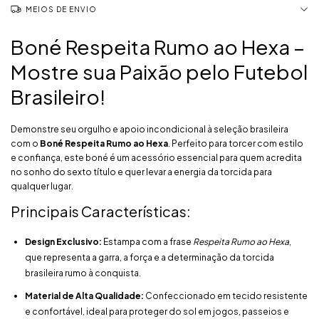
MEIOS DE ENVIO
Boné Respeita Rumo ao Hexa –
Mostre sua Paixão pelo Futebol
Brasileiro!
Demonstre seu orgulho e apoio incondicional à seleção brasileira
com o
Boné Respeita Rumo ao Hexa
. Perfeito para torcer com estilo
e confiança, este boné é um acessório essencial para quem acredita
no sonho do sexto título e quer levar a energia da torcida para
qualquer lugar.
Principais Características:
Design Exclusivo:
Estampa com a frase
Respeita Rumo ao Hexa
,
que representa a garra, a força e a determinação da torcida
brasileira rumo à conquista.
Material de Alta Qualidade:
Confeccionado em tecido resistente
e confortável, ideal para proteger do sol em jogos, passeios e