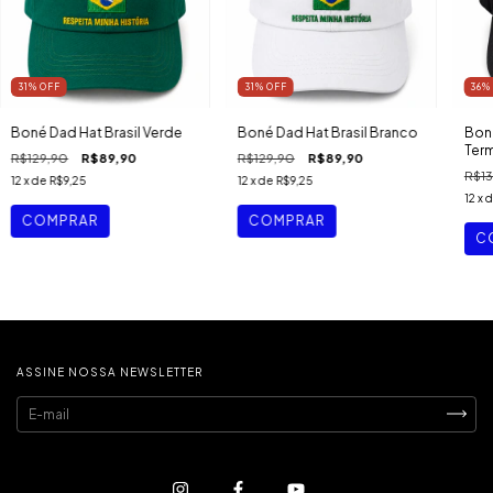
31
%
OFF
31
%
OFF
36
Boné Dad Hat Brasil Verde
Boné Dad Hat Brasil Branco
Boné
Ter
R$129,90
R$89,90
R$129,90
R$89,90
R$13
12
x de
R$9,25
12
x de
R$9,25
12
x 
ASSINE NOSSA NEWSLETTER