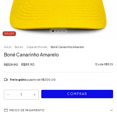
31
%
OFF
Início
.
Bonés
.
Copa do Mundo
.
Boné Canarinho Amarelo
Boné Canarinho Amarelo
R$129,90
R$89,90
12
x de
R$9,25
Frete grátis
a partir de
R$300,00
MEIOS DE PAGAMENTO