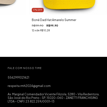
17
%
OFF
Boné Dad Hat Amarelo Summer
R$119,90
R$99,90
12
x de
R$10,28
FALE COM NOSSO TIME
5562991021621
respeita.rmh2024@gmail.com
Av. Marginal Comendador Vicente Filizola, 5280 - Vila Redentora,
São José do Rio Preto - SP, 15020-060 - ZANETTI FRANCHISING
LTDA - CNPJ: 23.822.259/0001-13