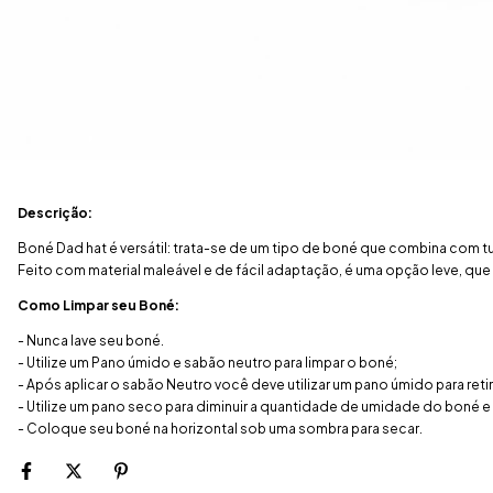
Descrição:
Boné Dad hat é versátil: trata-se de um tipo de boné que combina com tu
Feito com material maleável e de fácil adaptação, é uma opção leve, qu
Como Limpar seu Boné:
- Nunca lave seu boné.
- Utilize um Pano úmido e sabão neutro para limpar o boné;
- Após aplicar o sabão Neutro você deve utilizar um pano úmido para ret
- Utilize um pano seco para diminuir a quantidade de umidade do boné e
- Coloque seu boné na horizontal sob uma sombra para secar.