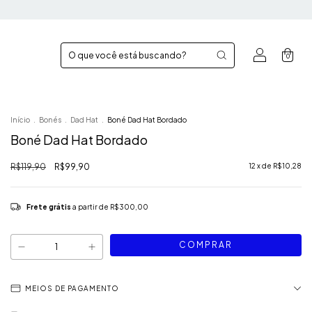
0
Início
.
Bonés
.
Dad Hat
.
Boné Dad Hat Bordado
Boné Dad Hat Bordado
R$119,90
R$99,90
12
x de
R$10,28
Frete grátis
a partir de
R$300,00
MEIOS DE PAGAMENTO