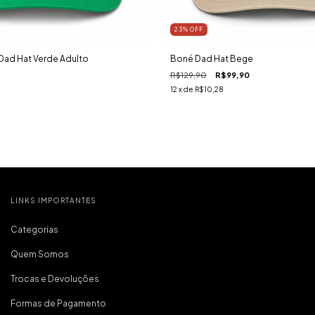
23
%
OFF
Dad Hat Verde Adulto
Boné Dad Hat Bege
R$129,90
R$99,90
12
x de
R$10,28
LINKS IMPORTANTES
Categorias
Quem Somos
Trocas e Devoluções
Formas de Pagamento