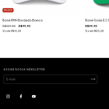
9
%
OFF
Boné RMH Bordado Branco
Boné Goiás E.C 
R$109,90
R$99,90
R$99,90
12
x de
R$10,28
12
x de
R$10,28
ASSINE NOSSA NEWSLETTER